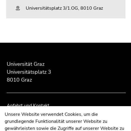
Universitätsplatz 3/1.OG, 8010 Graz
Beginn
Ende
Ende
des
dieses
dieses
Seitenbereichs:
Seitenbereichs.
Seitenbereichs.
Zusatzinformationen:
Zur
Zur
Universität Graz
Übersicht
Übersicht
der
der
Universitätsplatz 3
Seitenbereiche
Seitenbereiche
8010 Graz
Anfahrt und Kontakt
Kommunikation und Öffentlichkeitsarbeit
Unsere Website verwendet Cookies, um die
grundlegende Funktionalität unserer Website zu
Moodle
gewährleisten sowie die Zugriffe auf unserer Website zu
UNIGRAZonline