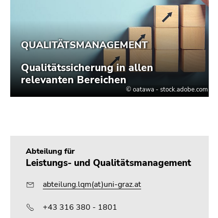
Seitenbereichs.
Zur
Übersicht
der
Seitenbereiche
Abteilung für
Leistungs- und Qualitätsmanagement
abteilung.lqm(at)uni-graz.at
+43 316 380 - 1801