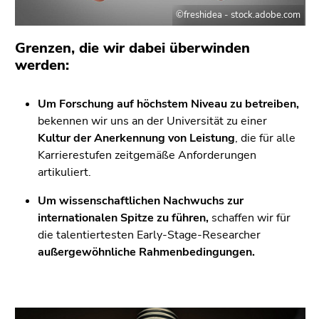
Seitenbereichs.
©freshidea - stock.adobe.com
Zur
Übersicht
Grenzen, die wir dabei überwinden
der
werden:
Seitenbereiche
Um Forschung auf höchstem Niveau zu betreiben,
bekennen wir uns an der Universität zu einer
Kultur der Anerkennung von Leistung
, die für alle
Karrierestufen zeitgemäße Anforderungen
artikuliert.
Um wissenschaftlichen Nachwuchs zur
internationalen Spitze zu führen,
schaffen wir für
die talentiertesten Early-Stage-Researcher
außergewöhnliche Rahmenbedingungen.