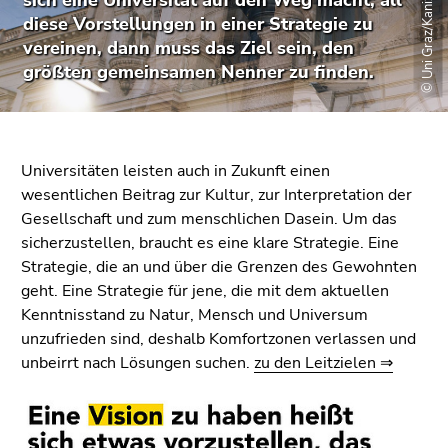
© Uni Graz/Kanizaj
sich eine Universität auf den Weg macht, all
bestätigen
diese Vorstellungen in einer Strategie zu
Sie diesen
vereinen, dann muss das Ziel sein, den
Link.
größten gemeinsamen Nenner zu finden.
Beginn
Zum
des
Inhalt
Seitenbereichs:
(Zugriffstaste
Seitenbereiche:
1)
Universitäten leisten auch in Zukunft einen
Zur
wesentlichen Beitrag zur Kultur, zur Interpretation der
Positionsanzeige
Gesellschaft und zum menschlichen Dasein. Um das
(Zugriffstaste
sicherzustellen, braucht es eine klare Strategie. Eine
2)
Strategie, die an und über die Grenzen des Gewohnten
Zur
geht. Eine Strategie für jene, die mit dem aktuellen
Hauptnavigation
Kenntnisstand zu Natur, Mensch und Universum
(Zugriffstaste
unzufrieden sind, deshalb Komfortzonen verlassen und
3)
unbeirrt nach Lösungen suchen.
zu den Leitzielen ⇒
Zur
Unternavigation
(Zugriffstaste