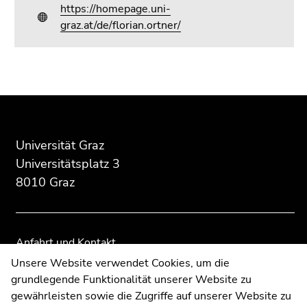
https://homepage.uni-
graz.at/de/florian.ortner/
Beginn
Ende
Ende
des
dieses
dieses
Seitenbereichs:
Seitenbereichs.
Seitenbereichs.
Zusatzinformationen:
Zur
Zur
Universität Graz
Übersicht
Übersicht
Universitätsplatz 3
der
der
8010 Graz
Seitenbereiche
Seitenbereiche
Anfahrt und Kontakt
Kommunikation und Öffentlichkeitsarbeit
Unsere Website verwendet Cookies, um die
grundlegende Funktionalität unserer Website zu
Moodle
gewährleisten sowie die Zugriffe auf unserer Website zu
UNIGRAZonline